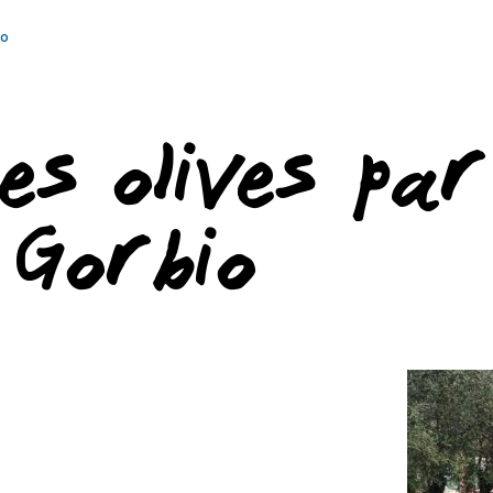
io
es olives par
 Gorbio