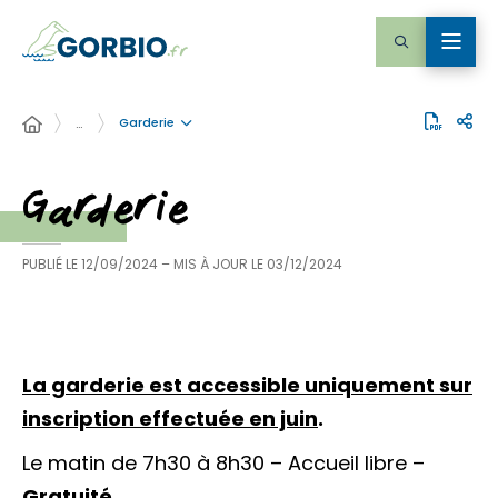
Garderie
…
Garderie
PUBLIÉ LE
12/09/2024
– MIS À JOUR LE
03/12/2024
La garderie est accessible uniquement sur
inscription effectuée en juin
.
Le matin de 7h30 à 8h30 – Accueil libre –
Gratuité