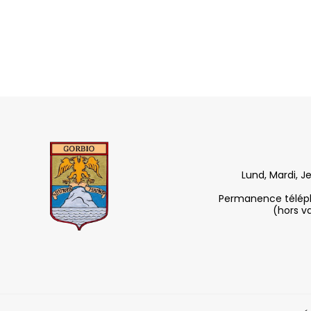
Lund, Mardi, J
Permanence télépho
(hors v