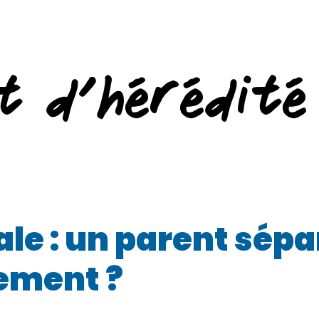
t d’hérédité
le : un parent sépa
ement ?