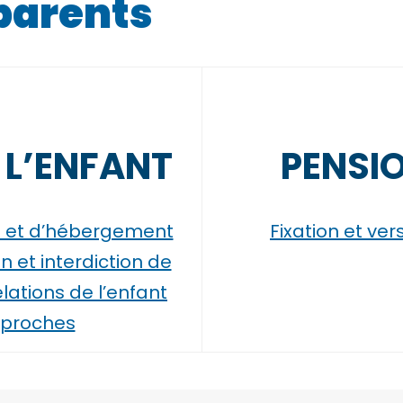
parents
 L’ENFANT
PENSI
te et d’hébergement
Fixation et ve
n et interdiction de
lations de l’enfant
s proches