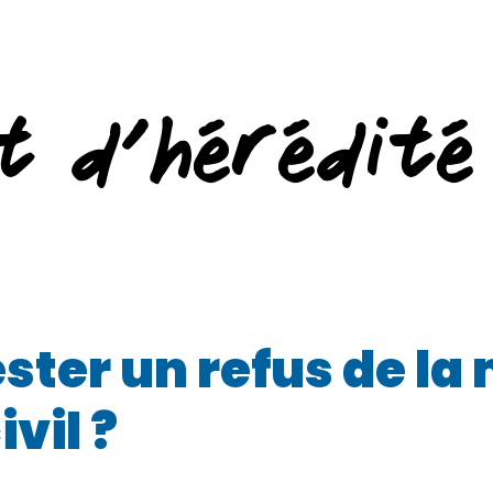
t d’hérédité
er un refus de la 
vil ?