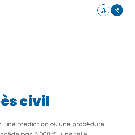
ès civil
ion, une médiation ou une procédure
’excède pas
5 000 €
, une telle