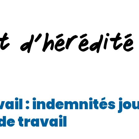
t d’hérédité
ail : indemnités jo
de travail