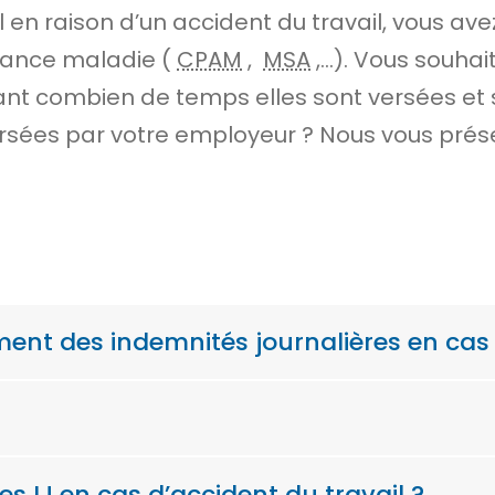
il en raison d’un accident du travail, vous av
urance maladie (
CPAM
,
MSA
,…). Vous souhait
nt combien de temps elles sont versées et 
ées par votre employeur ? Nous vous présen
ment des indemnités journalières en cas 
 IJ en cas d’accident du travail ?