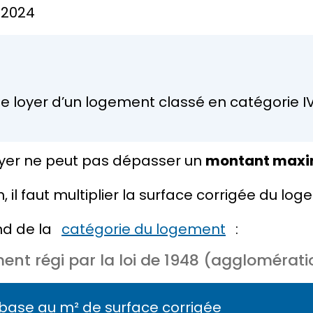
n 2024
 le loyer d’un logement classé en catégorie IV
oyer ne peut pas dépasser un
montant max
l faut multiplier la
surface corrigée
du loge
end de la
catégorie du logement
:
ent régi par la loi de 1948 (agglomérati
 base au m² de surface corrigée