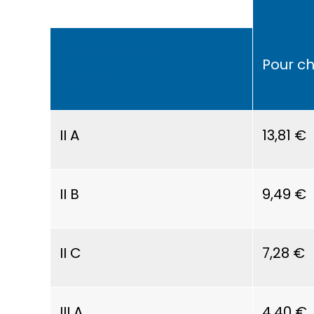
Catégorie du
Pour c
logement
II A
13,81 €
II B
9,49 €
II C
7,28 €
III A
4,40 €