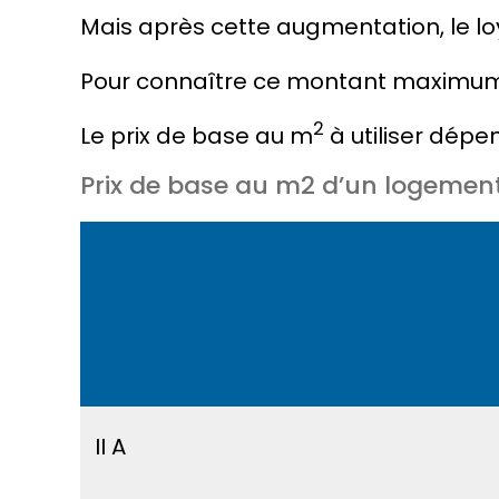
Mais après cette augmentation, le l
Pour connaître ce montant maximum, i
2
Le
prix de base au m
à utiliser dép
Prix de base au m2 d’un logement 
Catégorie du logement
II A