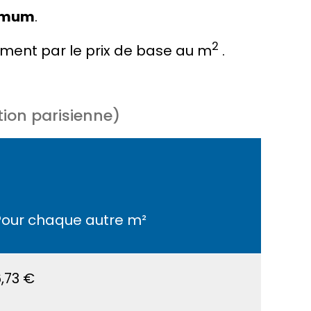
imum
.
2
ment par le
prix de base au m
.
tion parisienne)
Pour chaque autre m²
,73 €