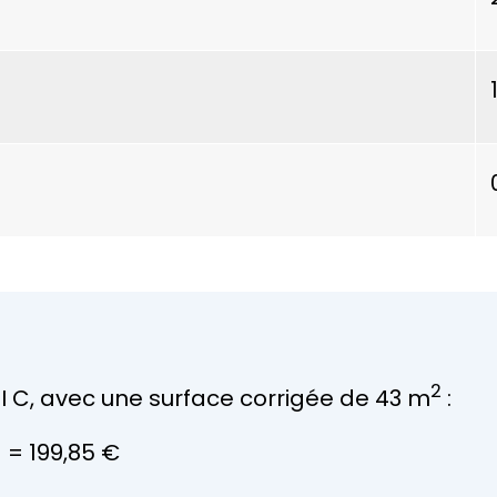
2
I C, avec une surface corrigée de 43 m
:
) =
199,85 €