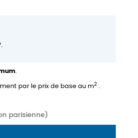
.
imum
.
2
ment par le
prix de base au m
.
on parisienne)