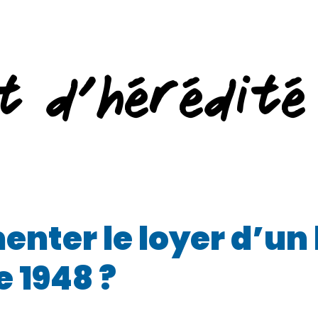
t d’hérédité
ter le loyer d’un
e 1948 ?