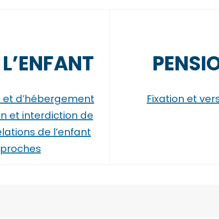
 L’ENFANT
PENSI
te et d’hébergement
Fixation et ve
n et interdiction de
lations de l’enfant
s proches