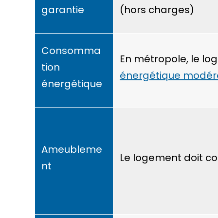
garantie
(hors charges)
Consomma
En métropole, le lo
tion
énergétique modér
énergétique
Ameubleme
Le logement doit c
nt