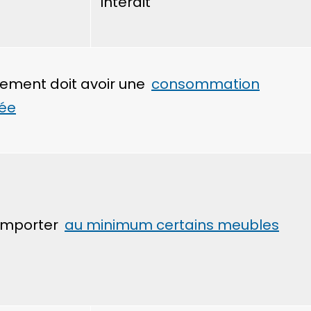
Interdit
gement doit avoir une
consommation
ée
omporter
au minimum certains meubles