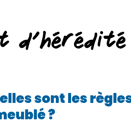
t d’hérédité
elles sont les règle
meublé ?