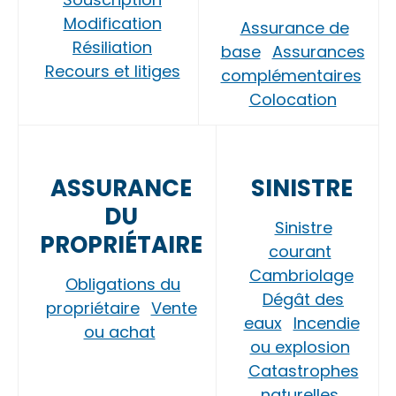
Modification
Assurance de
Résiliation
base
Assurances
Recours et litiges
complémentaires
Colocation
ASSURANCE
SINISTRE
DU
Sinistre
PROPRIÉTAIRE
courant
Cambriolage
Obligations du
Dégât des
propriétaire
Vente
eaux
Incendie
ou achat
ou explosion
Catastrophes
naturelles