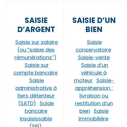
SAISIE
SAISIE D’UN
D’ARGENT
BIEN
Saisie sur salaire
Saisie
(ou “saisie des
conservatoire
rémunérations”)
Saisie-vente
Saisie sur
Saisie d’un
compte bancaire
véhicule à
Saisie
moteur
Saisie-
administrative à
appréhension :
tiers détenteur
livraison ou
(SATD)
Solde
restitution d’un
bancaire
bien
Saisie
insaisissable
immobilière
(SBI)