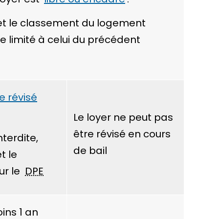
 et le classement du logement
re limité à celui du précédent
e révisé
Le loyer ne peut pas
être révisé en cours
nterdite,
de bail
t le
ur le
DPE
ins 1 an