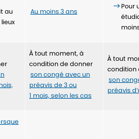
Pour 
it au
Au moins 3 ans
étudi
lieux
moins
À tout moment, à
À tout mo
ner
condition de donner
condition
un
son congé avec un
son cong
mois,
préavis de 3 ou
préavis d
1 mois, selon les cas
orsque