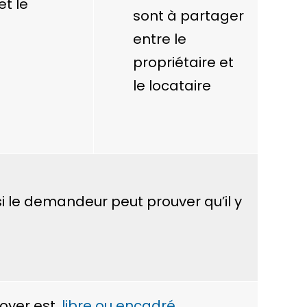
et le
sont à partager
entre le
propriétaire et
le locataire
si le demandeur peut prouver qu’il y
loyer est
libre ou encadré
.