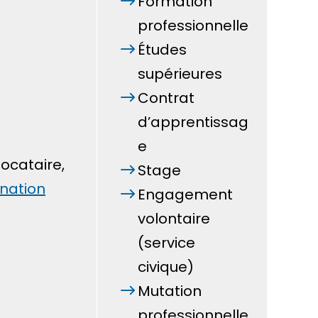
Formation
professionnelle
Études
supérieures
Contrat
d’apprentissag
e
locataire,
Stage
ination
Engagement
volontaire
(service
civique)
Mutation
professionnelle