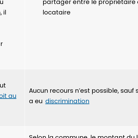
ou
partager entre le propriétaire 
 il
locataire
r
t
ut
Aucun recours n’est possible, sauf 
oit au
a eu
discrimination
Selon la commune, le montant du 