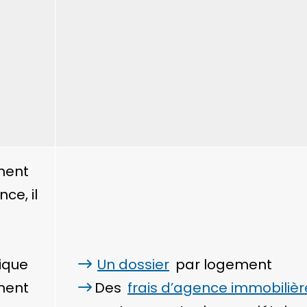
ment
ce, il
ique
Un dossier
par logement
ment
Des
frais d’agence immobilièr