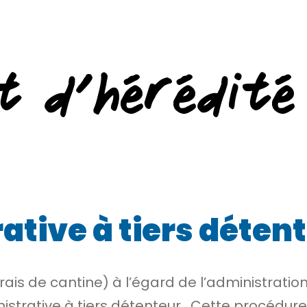
t d’hérédité
ative à tiers déten
ais de cantine) à l’égard de l’administratio
istrative à tiers détenteur
. Cette procédure 