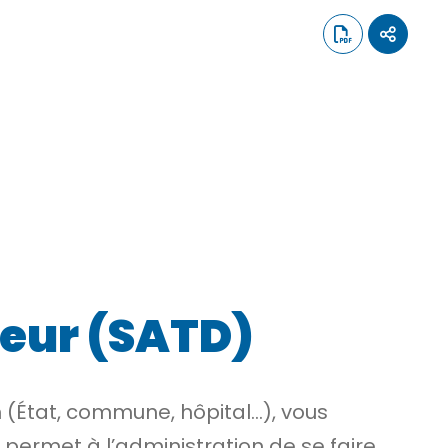
teur (SATD)
n (État, commune, hôpital…), vous
permet à l’administration de se faire