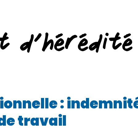
t d’hérédité
ionnelle : indemnit
de travail