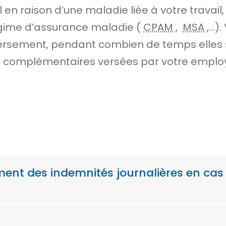
il en raison d’une maladie liée à votre travai
régime d’assurance maladie (
CPAM
,
MSA
,…).
ersement, pendant combien de temps elles s
 complémentaires versées par votre employ
ment des indemnités journalières en ca