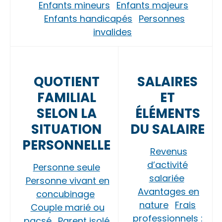
Enfants mineurs
Enfants majeurs
Enfants handicapés
Personnes
invalides
QUOTIENT
SALAIRES
FAMILIAL
ET
SELON LA
ÉLÉMENTS
SITUATION
DU SALAIRE
PERSONNELLE
Revenus
d’activité
Personne seule
salariée
Personne vivant en
Avantages en
concubinage
nature
Frais
Couple marié ou
professionnels :
pacsé
Parent isolé