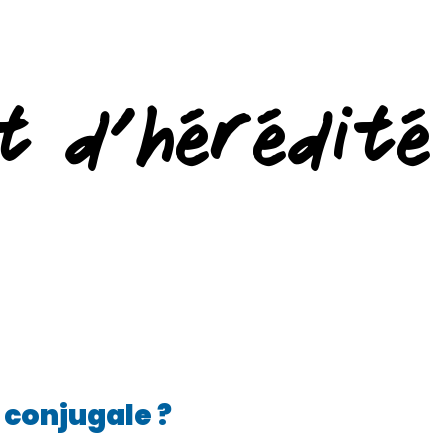
t d’hérédité
 conjugale ?