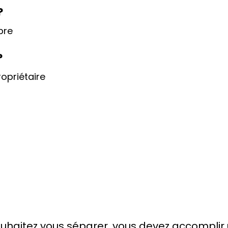
?
bre
?
opriétaire
 souhaitez vous séparer, vous devez accompl