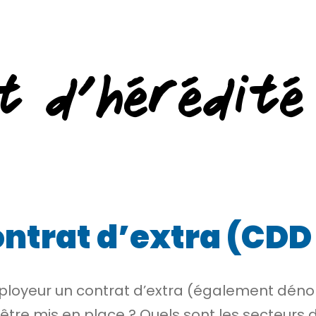
t d’hérédité
ntrat d’extra (CDD
mployeur un contrat d’extra (également d
être mis en place ? Quels sont les secteurs d