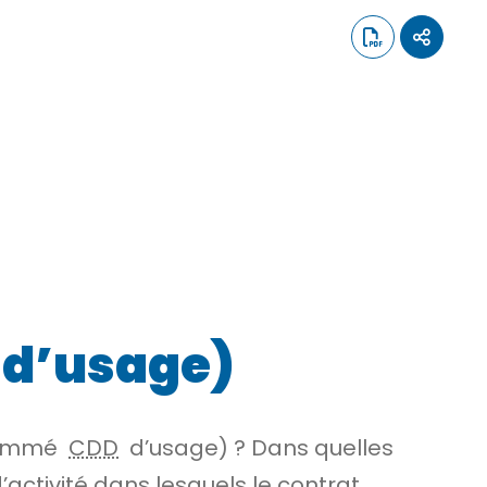
 d’usage)
énommé
CDD
d’usage) ? Dans quelles
’activité dans lesquels le contrat