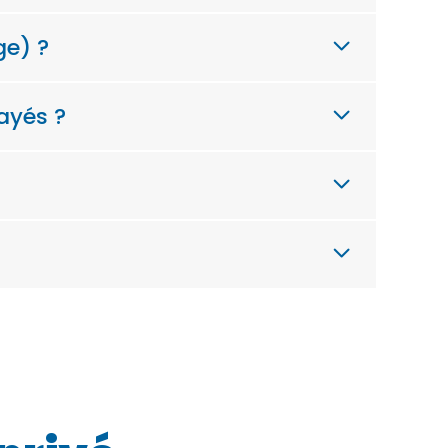
ge) ?
ayés ?