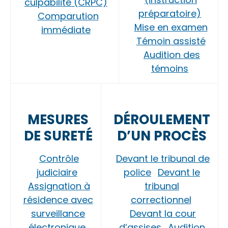
culpabilité (CRPC)
préparatoire)
Comparution
Mise en examen
immédiate
Témoin assisté
Audition des
témoins
MESURES
DÉROULEMENT
DE SURETÉ
D’UN PROCÈS
Contrôle
Devant le tribunal de
judiciaire
police
Devant le
Assignation à
tribunal
résidence avec
correctionnel
surveillance
Devant la cour
électronique
d’assises
Audition