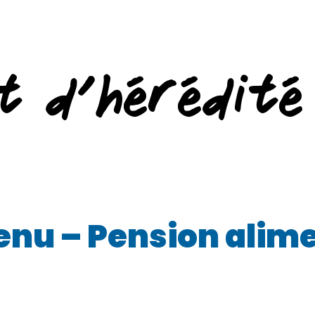
t d’hérédité
venu – Pension alim