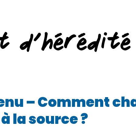
t d’hérédité
venu – Comment ch
à la source ?