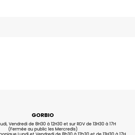
GORBIO
eudi, Vendredi de 8H30 à 12H30 et sur RDV de 13H30 à 17H
(Fermée au public les Mercredis)
nique Lundi et Vendredi de 8h30 à 12h30 et de 13H30 à 17H