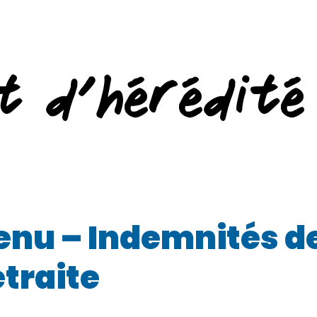
t d’hérédité
enu – Indemnités de
traite