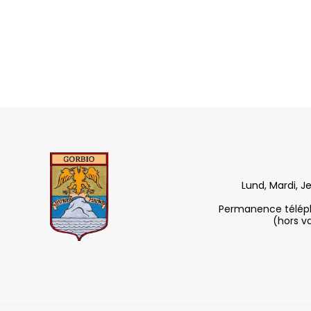
Lund, Mardi, J
Permanence télépho
(hors v