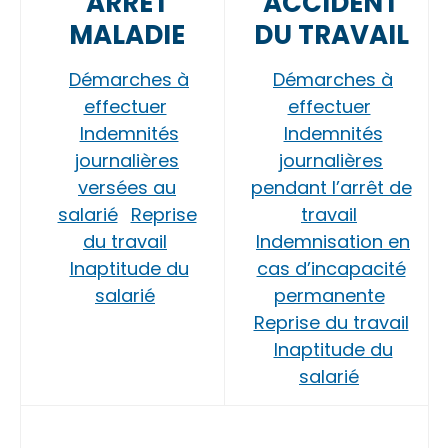
ARRÊT
ACCIDENT
MALADIE
DU TRAVAIL
Démarches à
Démarches à
effectuer
effectuer
Indemnités
Indemnités
journalières
journalières
versées au
pendant l’arrêt de
salarié
Reprise
travail
du travail
Indemnisation en
Inaptitude du
cas d’incapacité
salarié
permanente
Reprise du travail
Inaptitude du
salarié