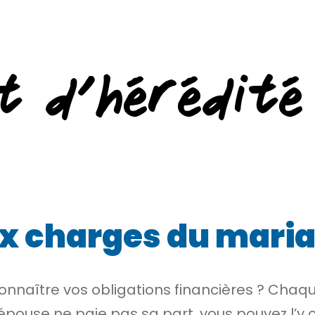
t d’hérédité
ux charges du mari
onnaître vos obligations financières ? Chaqu
 épouse ne paie pas sa part, vous pouvez l’y 