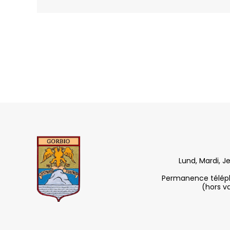
Lund, Mardi, J
Permanence télépho
(hors v