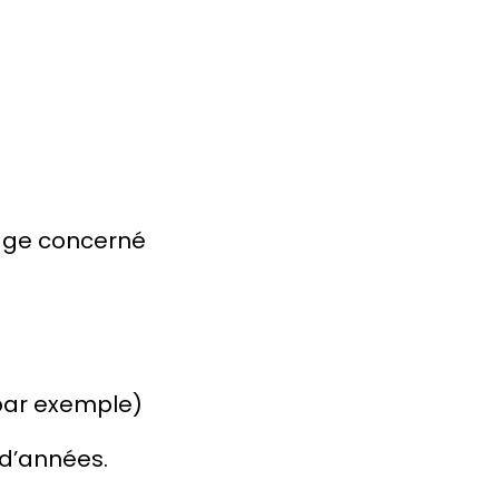
tage concerné
 par exemple)
 d’années
.