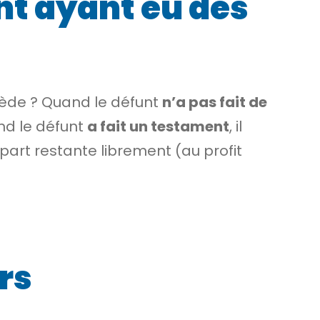
nt ayant eu des
écède ? Quand le défunt
n’a pas fait de
and le défunt
a fait un testament
, il
 part restante librement (au profit
ers