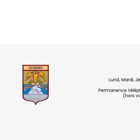
Lund, Mardi, J
Permanence télépho
(hors v