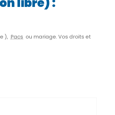
n libre) :
re
),
Pacs
ou mariage. Vos droits et