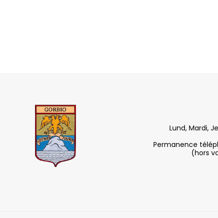
Lund, Mardi, J
Permanence télépho
(hors v