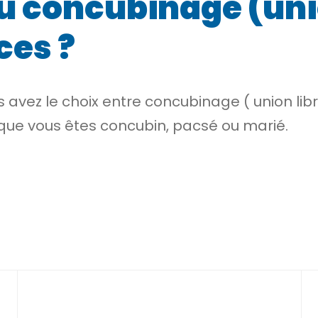
u concubinage (unio
ces ?
us avez le choix entre concubinage (
union lib
 que vous êtes concubin, pacsé ou marié.