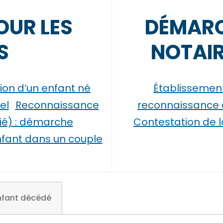
OUR LES
DÉMARC
S
NOTAIR
ation d’un enfant né
Établissement 
el
Reconnaissance
reconnaissance 
ié) : démarche
Contestation de la
nfant dans un couple
nfant décédé