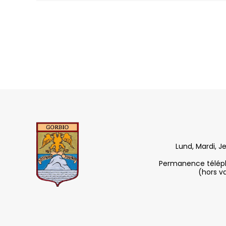
Lund, Mardi, J
Permanence télépho
(hors v