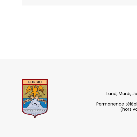
Lund, Mardi, J
Permanence télépho
(hors v