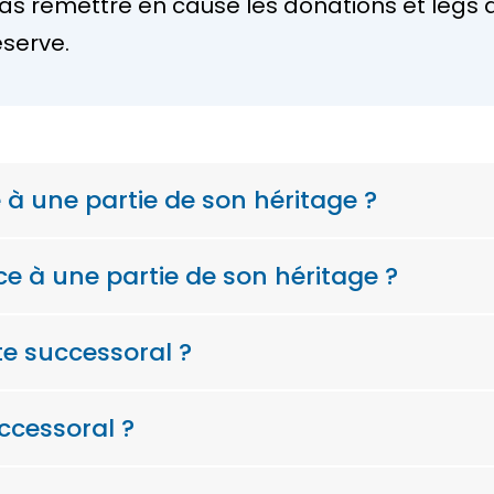
as remettre en cause les donations et
legs
q
éserve
.
à une partie de son héritage ?
 à une partie de son héritage ?
te successoral ?
ccessoral ?