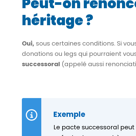
Peut-on renonce
héritage ?
Oui,
sous certaines conditions. Si vou
donations ou
legs
qui pourraient vous
successoral
(appelé aussi
renonciati
Exemple
Le pacte successoral peut ê