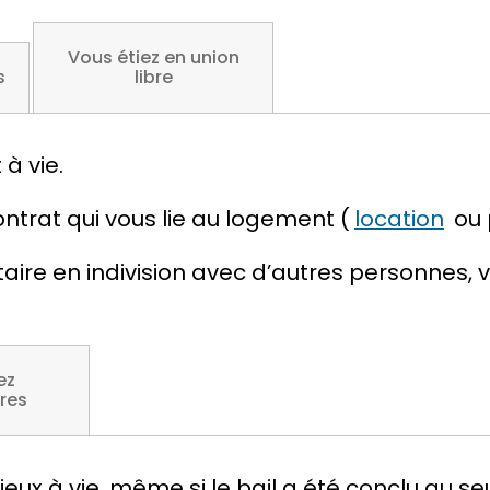
Vous étiez en union
s
libre
à vie.
ontrat qui vous lie au logement (
location
ou 
étaire en
indivision
avec d’autres personnes, v
ez
ires
lieux à vie, même si le bail a été conclu au s