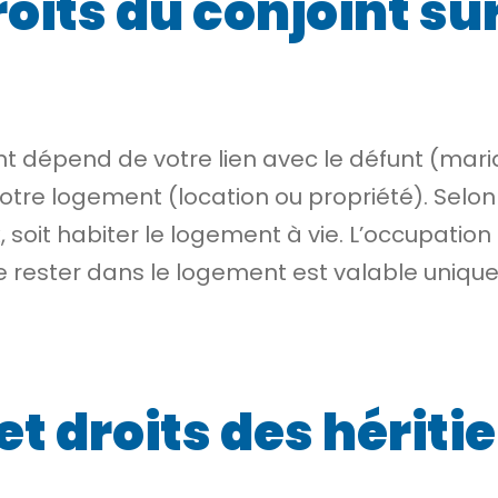
roits du conjoint su
nt dépend de votre lien avec le défunt (mar
otre logement (location ou propriété). Selon v
 soit habiter le logement à vie. L’occupatio
t de rester dans le logement est valable uniq
et droits des hériti