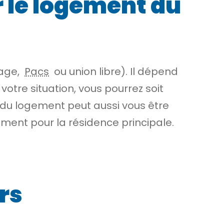
r le logement du
iage,
Pacs
ou union libre). Il dépend
otre situation, vous pourrez soit
n du logement peut aussi vous être
uement pour la
résidence principale
.
ers