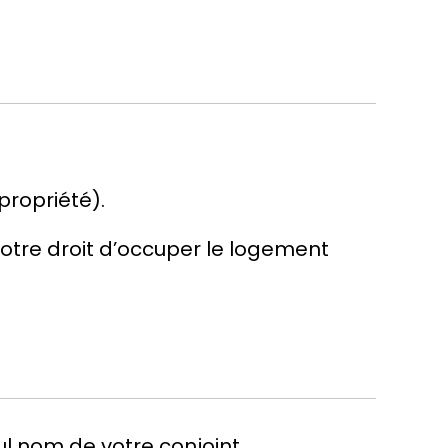
propriété).
otre droit d’occuper le logement
eul nom de votre conjoint.