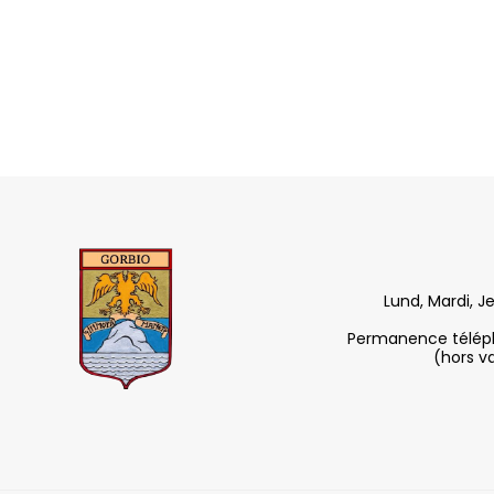
Lund, Mardi, J
Permanence télépho
(hors v