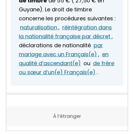
de timbre
de
55 €
(
27,50 €
en
Guyane). Le droit de timbre
concerne les procédures suivantes :
naturalisation
,
réintégration dans
la nationalité française par décret
,
déclarations de nationalité
par
mariage avec un Français(e)
,
en
qualité d’ascendant(e)
ou
de frère
ou sœur d’un(e) Français(e)
.
À l’étranger