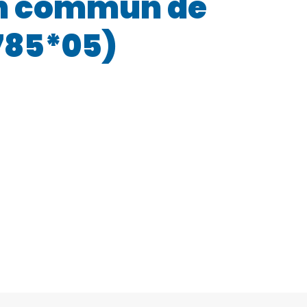
 en commun de
2785*05)