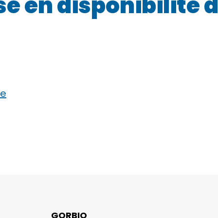
 en disponibilité 
ue
GORBIO