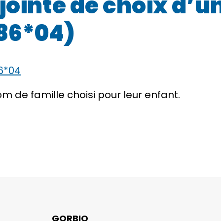
jointe de choix d’u
286*04)
6*04
 de famille choisi pour leur enfant.
GORBIO