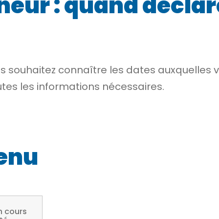
eur : quand déclare
 souhaitez connaître les dates auxquelles v
utes les informations nécessaires.
venu
n cours