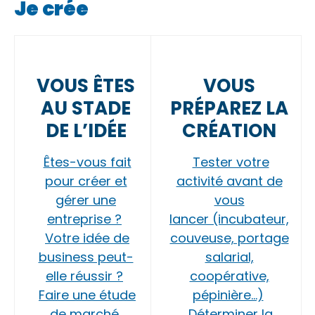
Je crée
VOUS ÊTES
VOUS
AU STADE
PRÉPAREZ LA
DE L’IDÉE
CRÉATION
Êtes-vous fait
Tester votre
pour créer et
activité avant de
gérer une
vous
entreprise ?
lancer (incubateur,
Votre idée de
couveuse, portage
business peut-
salarial,
elle réussir ?
coopérative,
Faire une étude
pépinière…)
de marché
Déterminer la