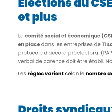
Élections du CSE
et plus
Le
comité social et économique (CS
en place
dans les entreprises de
11 s
protocole d’accord préélectoral (PAP)
verbal de carence doit être établi. 
Les
règles
varient
selon le
nombre de
Droits syndicau