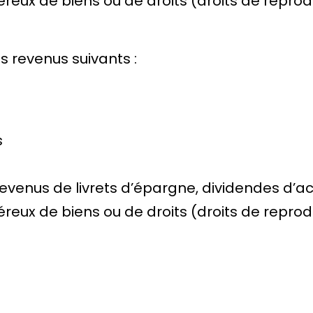
éreux de biens ou de droits (droits de repro
 revenus suivants :
s
venus de livrets d’épargne, dividendes d’act
éreux de biens ou de droits (droits de repro