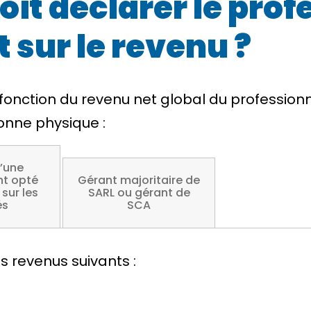
it déclarer le prof
 sur le revenu ?
 fonction du
revenu net global
du profession
onne physique :
’une
nt opté
Gérant majoritaire de
 sur les
SARL ou gérant de
és
SCA
 revenus suivants :