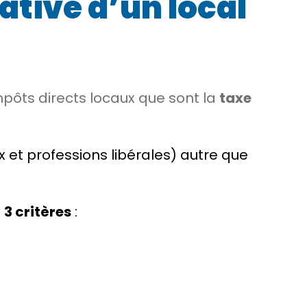
ative d’un local
mpôts directs locaux que sont la
taxe
 et professions libérales) autre que
e
3 critères
: