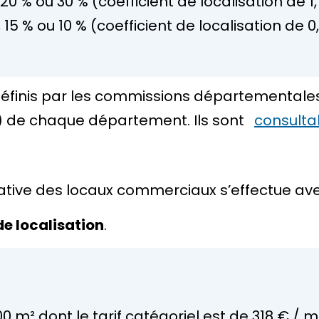
20 %
ou
30 %
(coefficient de localisation de 1,1,
,
15 %
ou
10 %
(coefficient de localisation de 0,7
 définis par les commissions départementales 
A) de chaque département. Ils sont
consultab
locative des locaux commerciaux s’effectue ave
de localisation
.
 m² dont le tarif catégoriel est de
318 €
/ m²