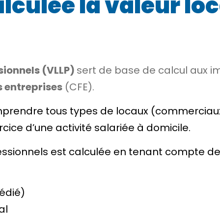
culée la valeur loc
sionnels (VLLP)
sert de base de calcul aux i
s entreprises
(CFE).
comprendre tous types de locaux (commerciaux
rcice d’une activité salariée à domicile.
fessionnels est calculée en tenant compte d
dédié)
al