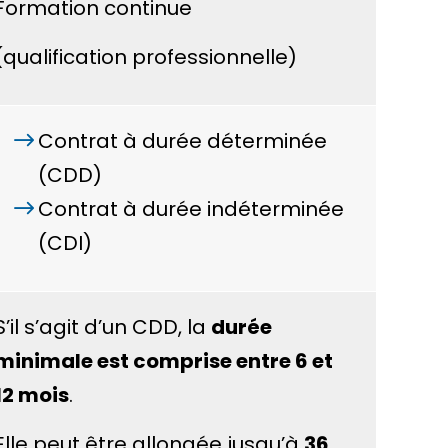
Formation continue
(qualification professionnelle)
Contrat à durée déterminée
(CDD)
Contrat à durée indéterminée
(CDI)
S’il s’agit d’un CDD, la
durée
minimale est comprise entre 6 et
12 mois
.
Elle peut être allongée jusqu’à
36