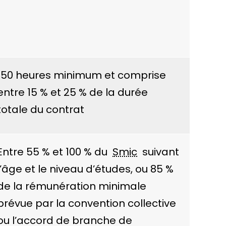
150 heures minimum et comprise
entre
15 %
et
25 %
de la durée
totale du contrat
Entre
55 %
et
100 %
du
Smic
suivant
l’âge et le niveau d’études, ou
85 %
de la rémunération minimale
prévue par la convention collective
ou l’accord de branche de