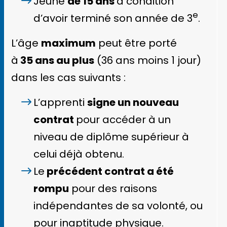
Jeune
de 15 ans
à condition
e
d’avoir terminé son année de 3
.
L’âge
maximum
peut être porté
à
35 ans au plus
(36 ans moins 1 jour)
dans les cas suivants :
L’apprenti
signe un nouveau
contrat
pour accéder à un
niveau de diplôme supérieur à
celui déjà obtenu.
Le
précédent contrat a été
rompu
pour des raisons
indépendantes de sa volonté, ou
pour inaptitude physique.