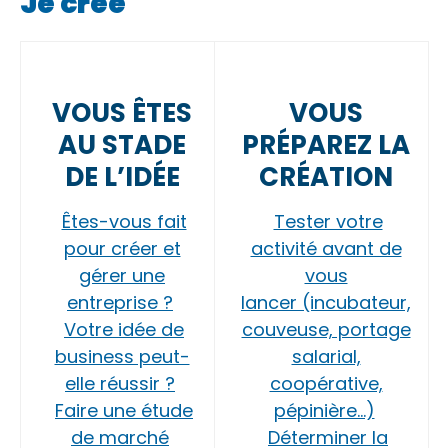
Je crée
VOUS ÊTES
VOUS
AU STADE
PRÉPAREZ LA
DE L’IDÉE
CRÉATION
Êtes-vous fait
Tester votre
pour créer et
activité avant de
gérer une
vous
entreprise ?
lancer (incubateur,
Votre idée de
couveuse, portage
business peut-
salarial,
elle réussir ?
coopérative,
Faire une étude
pépinière…)
de marché
Déterminer la