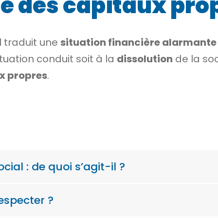
ié des capitaux pro
l traduit une
situation financière alarmante
uation conduit soit à la
dissolution
de la soc
ux propres
.
cial : de quoi s’agit-il ?
respecter ?