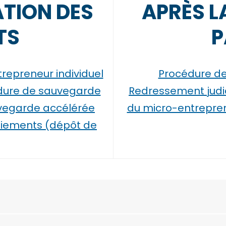
TION DES
APRÈS L
TS
P
repreneur individuel
Procédure de 
dure de sauvegarde
Redressement judici
vegarde accélérée
du micro-entrepre
aiements (dépôt de