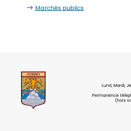
Marchés publics
Lund, Mardi, J
Permanence télépho
(hors v