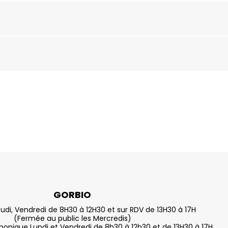
GORBIO
eudi, Vendredi de 8H30 à 12H30 et sur RDV de 13H30 à 17H
(Fermée au public les Mercredis)
nique Lundi et Vendredi de 8h30 à 12h30 et de 13H30 à 17H