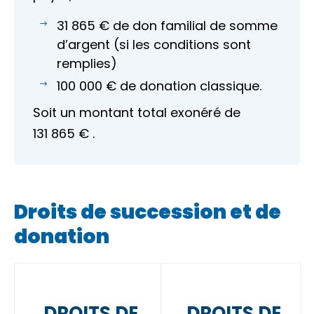
31 865 €
de don familial de somme
d’argent (si les conditions sont
remplies)
100 000 €
de donation classique.
Soit un montant total exonéré de
131 865 €
.
Droits de succession et de
donation
DROITS DE
DROITS DE