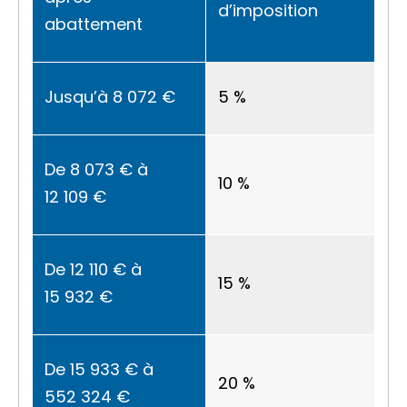
d’imposition
abattement
Jusqu’à
8 072 €
5 %
De
8 073 €
à
10 %
12 109 €
De
12 110 €
à
15 %
15 932 €
De
15 933 €
à
20 %
552 324 €