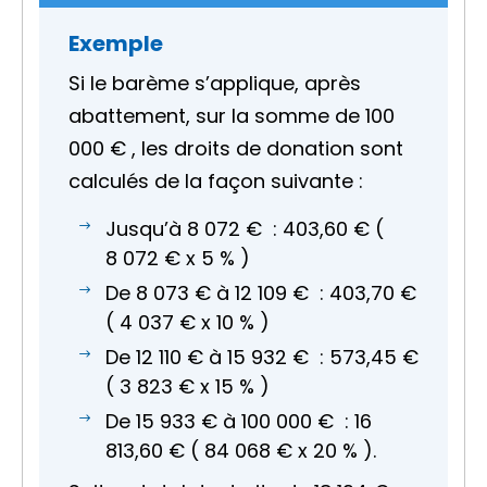
Exemple
Si le barème s’applique, après
abattement, sur la somme de
100
000 €
, les droits de donation sont
calculés de la façon suivante :
Jusqu’à
8 072 €
:
403,60 €
(
8 072 €
x
5 %
)
De
8 073 €
à
12 109 €
:
403,70 €
(
4 037 €
x
10 %
)
De
12 110 €
à
15 932 €
:
573,45 €
(
3 823 €
x
15 %
)
De
15 933 €
à
100 000 €
:
16
813,60 €
(
84 068 €
x
20 %
).