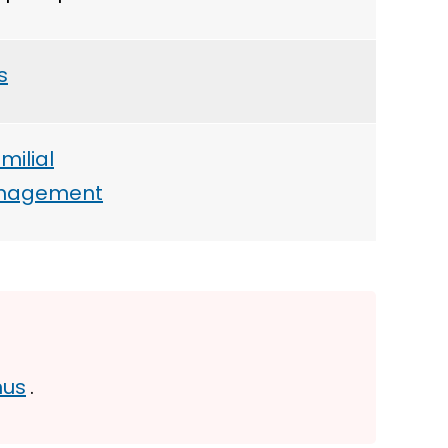
s
ilial
énagement
nus
.