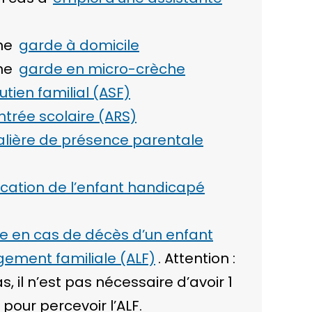
ne
garde à domicile
ne
garde en micro-crèche
utien familial (ASF)
ntrée scolaire (ARS)
nalière de présence parentale
ucation de l’enfant handicapé
ée en cas de décès d’un enfant
ogement familiale (ALF)
. Attention :
, il n’est pas nécessaire d’avoir 1
pour percevoir l’ALF.