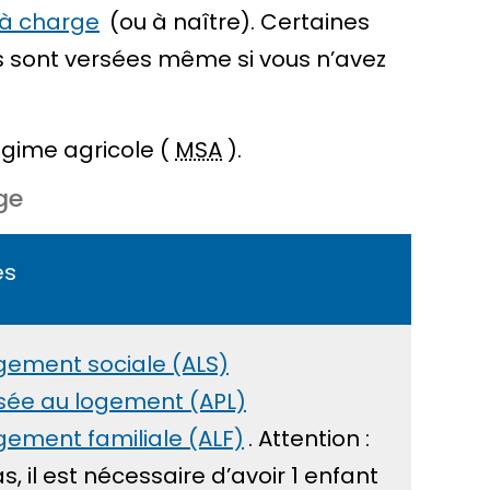
à charge
(ou à naître). Certaines
es sont versées même si vous n’avez
égime agricole (
MSA
).
ge
es
ogement sociale (ALS)
sée au logement (APL)
ogement familiale (ALF)
. Attention :
, il est nécessaire d’avoir 1 enfant