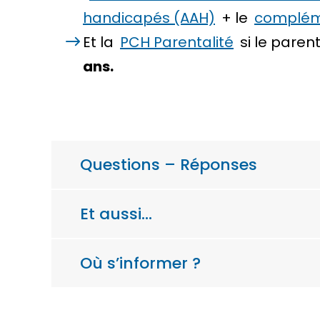
handicapés (AAH)
+ le
complém
Et la
PCH Parentalité
si le paren
ans.
Questions – Réponses
Et aussi…
Où s’informer ?