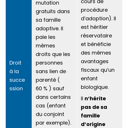
cours de
mutation
procédure
gratuits dans
d’adoption). Il
sa famille
est héritier
adoptive. Il
réservataire
paie les
et bénéficie
mêmes
des mêmes
droits que les
avantages
Droit
personnes
fiscaux qu’un
à la
sans lien de
enfant
succe
parenté (
biologique.
ssion
60 %
) sauf
dans certains
Il
n’hérite
cas (enfant
pas de sa
du conjoint
famille
par exemple).
d’origine