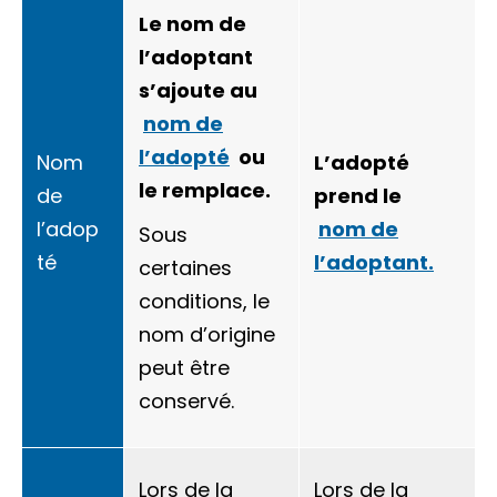
Le nom de
l’adoptant
s’ajoute au
nom de
l’adopté
ou
Nom
L’adopté
le remplace.
de
prend le
l’adop
nom de
Sous
té
l’adoptant.
certaines
conditions, le
nom d’origine
peut être
conservé.
Lors de la
Lors de la