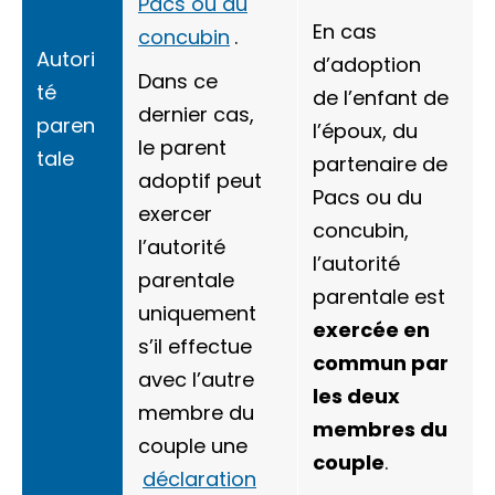
Pacs ou du
En cas
concubin
.
Autori
d’adoption
Dans ce
té
de l’enfant de
dernier cas,
paren
l’époux, du
le parent
tale
partenaire de
adoptif peut
Pacs ou du
exercer
concubin,
l’autorité
l’autorité
parentale
parentale est
uniquement
exercée en
s’il effectue
commun par
avec l’autre
les deux
membre du
membres du
couple une
couple
.
déclaration